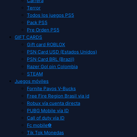
Carrera
Terror
Todos los juegos PS5
Pack PS5
Pre Orden PS5
GIFT CARDS
Gift card ROBLOX
PSN Card USD (Estados Unidos)
PSN Card BRL (Brazil)
Razer Gol pin Colombia
STEAM
Juegos móviles
Fornite Pavos V-Bucks
Free Fire Region Brasil via id
Robux vía cuenta directa
PUBG Mobile vía ID
Call of duty vía ID
Fc mobile⚽
Tik Tok Monedas