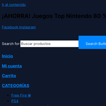
Ir al contenido
¡AHORRA! Juegos Top Nintendo 80 
Facebook
Instagram
Search for:
Search Butt
Inicio
Mi cuenta
Carrito
CATEGORÍAS
Free Fire 💎
PS4