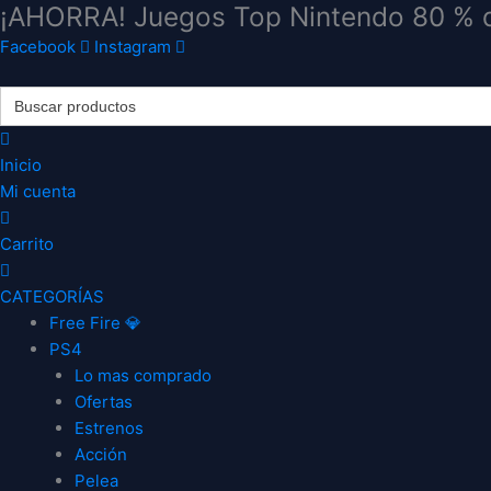
¡AHORRA! Juegos Top Nintendo 80 % 
Ir
al
Facebook
Instagram
contenido
Search
for:
Inicio
Mi cuenta
Carrito
CATEGORÍAS
Free Fire 💎
PS4
Lo mas comprado
Ofertas
Estrenos
Acción
Pelea