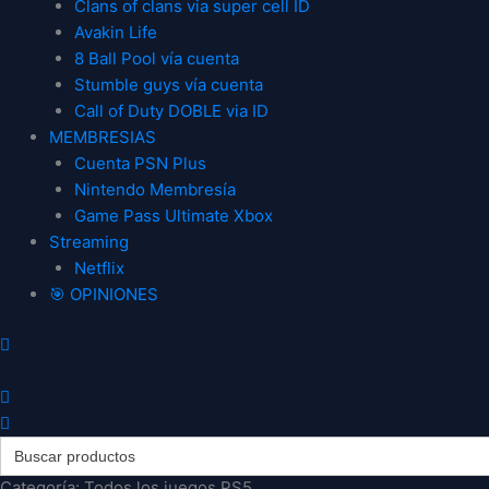
Clans of clans via super cell ID
Avakin Life
8 Ball Pool vía cuenta
Stumble guys vía cuenta
Call of Duty DOBLE via ID
MEMBRESIAS
Cuenta PSN Plus
Nintendo Membresía
Game Pass Ultimate Xbox
Streaming
Netflix
🎯 OPINIONES
Search
for:
Categoría: Todos los juegos PS5