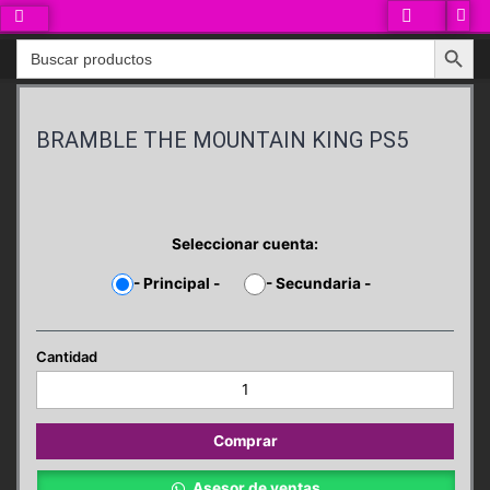
Ir
al
Search Button
Search
contenido
for:
BRAMBLE THE MOUNTAIN KING PS5
Seleccionar cuenta:
-
Principal
-
-
Secundaria
-
BRAMBLE
THE
MOUNTAIN
KING
Comprar
PS5
cantidad
Asesor de ventas