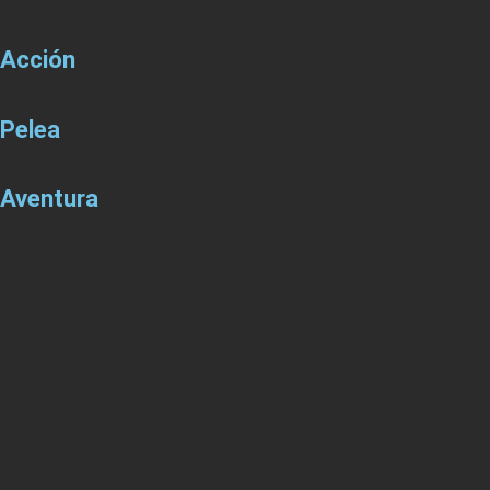
Acción
Pelea
Aventura
Carrera
Terror
PACK PS5
Estrenos PS5