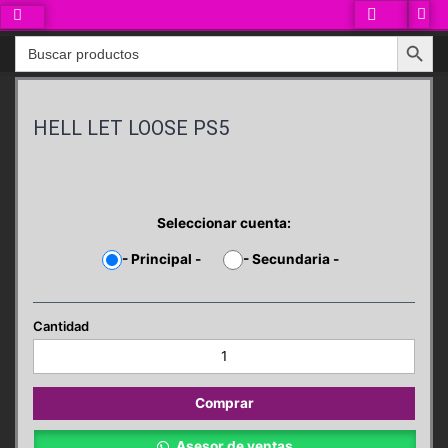
Ir
al
Search Button
Search
contenido
for:
HELL LET LOOSE PS5
Seleccionar cuenta:
-
Principal
-
-
Secundaria
-
HELL
LET
LOOSE
PS5
Comprar
cantidad
Asesor de ventas