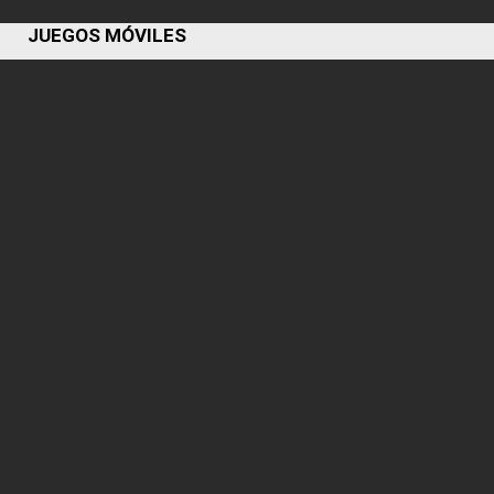
JUEGOS MÓVILES
Free Fire Brasil 💎​
Fornite Pavos V-Bucks
Robux vía cuenta directa
Call of duty vía ID
Blood Strike
Tik Tok Monedas
Fc Mobile⚽
Mobile legends bang bang