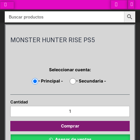
Ir
al
Search Button
Search
contenido
for:
MONSTER HUNTER RISE PS5
Seleccionar cuenta:
-
Principal
-
-
Secundaria
-
MONSTER
HUNTER
RISE
PS5
Comprar
cantidad
Asesor de ventas