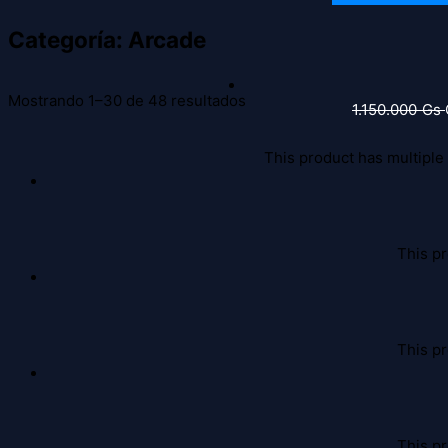
Categoría: Arcade
Mostrando 1–30 de 48 resultados
1.150.000
Gs
This product has multiple
This pr
This pr
This pr