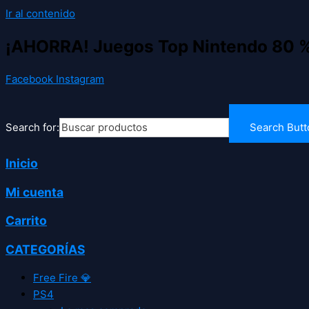
Ir al contenido
¡AHORRA! Juegos Top Nintendo 80 
Facebook
Instagram
Search for:
Search Butt
Inicio
Mi cuenta
Carrito
CATEGORÍAS
Free Fire 💎
PS4