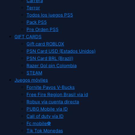
Carrera
Terror
Todos los juegos PS5
Pack PS5
Pre Orden PS5
GIFT CARDS
Gift card ROBLOX
PSN Card USD (Estados Unidos)
PSN Card BRL (Brazil)
Razer Gol pin Colombia
STEAM
Juegos móviles
Fornite Pavos V-Bucks
Free Fire Region Brasil via id
Robux vía cuenta directa
PUBG Mobile vía ID
Call of duty vía ID
Fc mobile⚽
Tik Tok Monedas