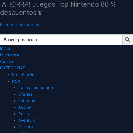
¡AHORRA! Juegos Top Nintendo 80 %
Ir
al
descuentos🍄
contenido
Facebook
Instagram
Search Butt
Search
for:
Inicio
Mi cuenta
Carrito
CATEGORÍAS
Free Fire 💎
PS4
Lo mas comprado
Ofertas
Estrenos
Acción
Pelea
Aventura
Carrera