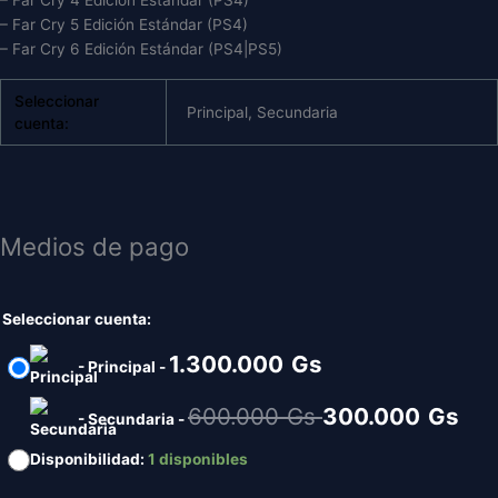
– Far Cry 4 Edición Estándar (PS4)
– Far Cry 5 Edición Estándar (PS4)
– Far Cry 6 Edición Estándar (PS4|PS5)
Seleccionar
Principal, Secundaria
cuenta:
Medios de pago
Seleccionar cuenta:
1.300.000
Gs
-
Principal
-
Original
Cur
600.000
Gs
300.000
Gs
-
Secundaria
-
price
pri
Disponibilidad:
1 disponibles
was:
is: