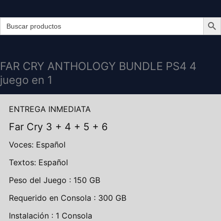
Search Butt
Search
for:
FAR
FAR
CRY
CRY
ANTHOLOGY
ANTHOLOGY
FAR CRY ANTHOLOGY BUNDLE PS4 4
BUNDLE
BUNDLE
juego en 1
PS4
PS4
4
4
juego
juego
ENTREGA INMEDIATA
en
en
Far Cry 3 + 4 + 5 + 6
1
1
cantidad
cantidad
Voces: Español
Textos: Español
Peso del Juego : 150 GB
Requerido en Consola : 300 GB
Instalación : 1 Consola