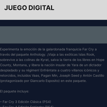
JUEGO DIGITAL
Descripción
Información adicional
Experimenta la emoción de la galardonada franquicia Far Cry a
través del paquete Anthology. ¡Viaja a las exóticas Islas Rook,
sobrevive a las colinas de Kyrat, salva la tierra de los libres en Hope
County, Montana, y libera la nación insular de Yara de un dictador
despiadado y su régimen! Enfréntate a cuatro villanos icónicos y
retorcidos, incluidos Vaas, Pagan Min, Joseph Seed y Antón Castillo
(protagonizado por Giancarlo Esposito) en este paquete.
El paquete incluye:
– Far Cry 3 Edición Clásica (PS4)