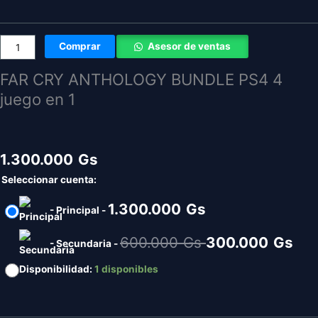
600.000
30
Gs.
Gs.
Comprar
Asesor de ventas
FAR CRY ANTHOLOGY BUNDLE PS4 4
juego en 1
1.300.000
Gs
Seleccionar cuenta:
1.300.000
Gs
-
Principal
-
Original
Cur
600.000
Gs
300.000
Gs
-
Secundaria
-
price
pri
Disponibilidad:
1 disponibles
was:
is:
600.000
30
Gs.
Gs.