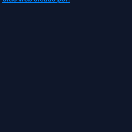
CATEGORÍAS
TIENDA GAMING
SIEMPRE ABIERTO - HORARIOS DE
ATENCION A PARTIR DE 9:00 hrs. a
22:00 hrs. LOS PEDIDOS DEL DOMINGO
SE ENVÍAN EN EL DIA PERO MAS LENTO
JUEGOS DIGITALES
PLAYSTATION
XBOX
NINTENDO