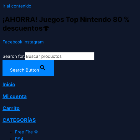
Ir al contenido
¡AHORRA! Juegos Top Nintendo 80 %
descuentos🍄
Facebook
Instagram
Search for:
Search Button
Inicio
Mi cuenta
Carrito
CATEGORÍAS
Free Fire 💎
PS4