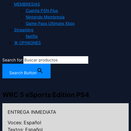
MEMBRESIAS
Cuenta PSN Plus
Nintendo Membresía
Game Pass Ultimate Xbox
Streaming
Netflix
🎯 OPINIONES
Search for:
Search Button
WRC 5 eSports Edition PS4
ENTREGA INMEDIATA
Voces: Español
Textos: Español