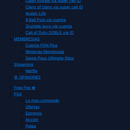
Clash Royale vía super cell ID
Clans of clans via super cell ID
Avakin Life
8 Ball Pool vía cuenta
Stumble guys vía cuenta
Call of Duty DOBLE via ID
MEMBRESIAS
Cuenta PSN Plus
Nintendo Membresía
Game Pass Ultimate Xbox
Streaming
Netflix
🎯 OPINIONES
Free Fire 💎
PS4
Lo mas comprado
Ofertas
Estrenos
Acción
Pelea