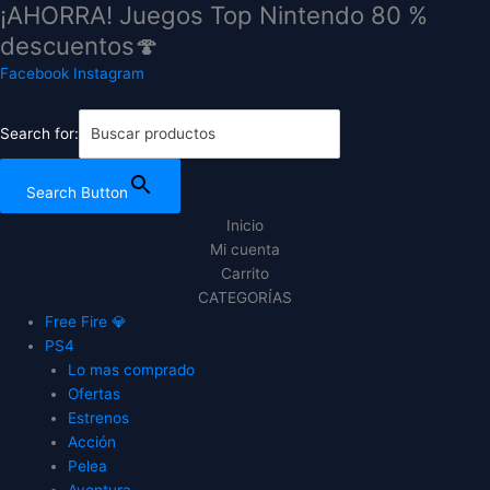
¡AHORRA! Juegos Top Nintendo 80 %
Ir
DIRT
DIRT
al
5
5
descuentos🍄
contenido
Year
Year
Facebook
Instagram
One
One
Edition
Edition
ps4
ps4
Search for:
o
o
ps5
ps5
Search Button
cantidad
cantidad
Inicio
Mi cuenta
Carrito
CATEGORÍAS
Free Fire 💎
PS4
Lo mas comprado
Ofertas
Estrenos
Acción
Pelea
Aventura