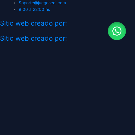
Soporte@juegosedi.com
9:00 a 22:00 hs
Sitio web creado por:
Sitio web creado por:
CATEGORÍAS
TIENDA GAMING
SIEMPRE ABIERTO - HORARIOS DE
ATENCION A PARTIR DE 9:00 hrs. a 22:00
hrs. LOS PEDIDOS DEL DOMINGO SE
ENVÍAN EN EL DIA PERO MAS LENTO
JUEGOS DIGITALES
PLAYSTATION
XBOX
NINTENDO
PC