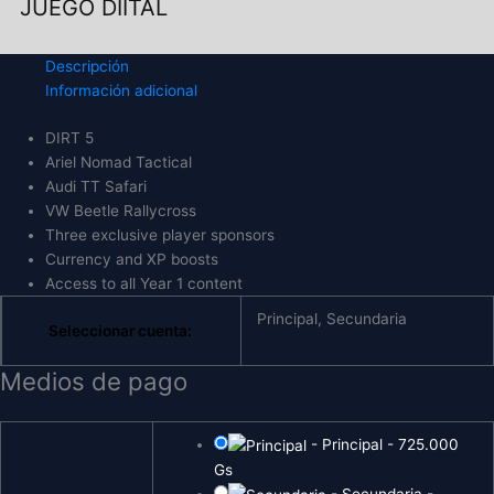
JUEGO DIITAL
Descripción
Información adicional
DIRT 5
Ariel Nomad Tactical
Audi TT Safari
VW Beetle Rallycross
Three exclusive player sponsors
Currency and XP boosts
Access to all Year 1 content
Principal, Secundaria
Seleccionar cuenta:
Medios de pago
-
Principal
-
725.000
Gs
-
Secundaria
-