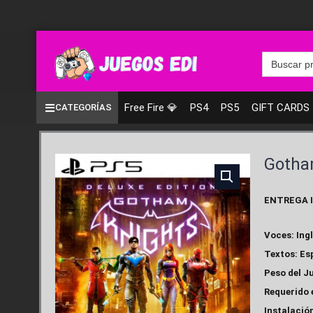
Ir
al
contenido
Search
for:
Free Fire 💎
PS4
PS5
GIFT CARDS
CATEGORÍAS
Gotha
ENTREGA 
Voces: Ing
Textos: Es
Peso del Ju
Requerido 
Instalación