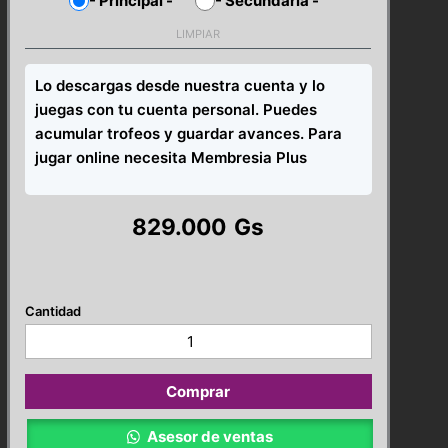
-
Principal
-
-
Secundaria
-
LIMPIAR
Lo descargas desde nuestra cuenta y lo
juegas con tu cuenta personal. Puedes
acumular trofeos y guardar avances. Para
jugar online necesita Membresia Plus
829.000
Gs
Gotham
Knights
Deluxe
PS5
Comprar
cantidad
Asesor de ventas