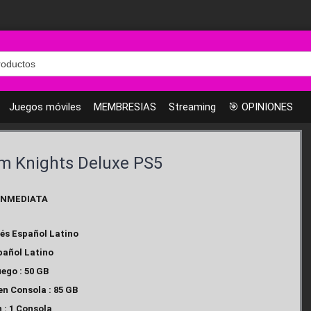
Juegos móviles
MEMBRESIAS
Streaming
🎯 OPINIONES
m Knights Deluxe PS5
INMEDIATA
lés Español Latino
pañol Latino
ego : 50 GB
en Consola : 85 GB
 : 1 Consola