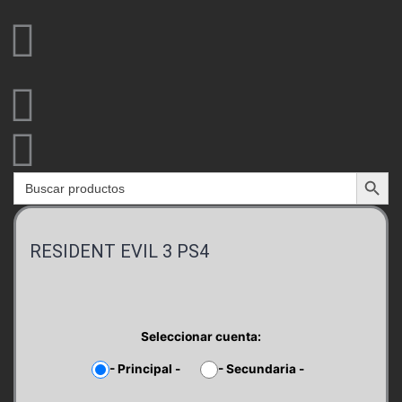
Ir
al
contenido
Search Button
Search
for:
RESIDENT EVIL 3 PS4
Seleccionar cuenta:
-
Principal
-
-
Secundaria
-