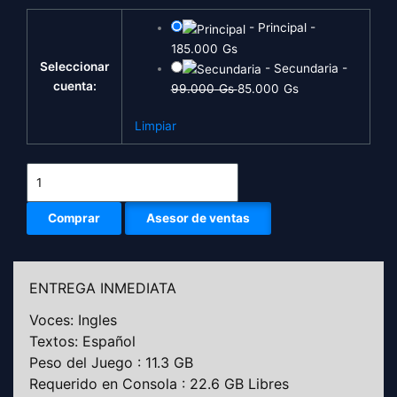
RESIDENT
Original
Current
-
Principal
-
EVIL
price
price
185.000
Gs
0
was:
is:
Seleccionar
-
Secundaria
-
PS4
99.000
85.000
cuenta:
99.000
Gs
85.000
Gs
cantidad
Gs.
Gs.
Limpiar
Comprar
Asesor de ventas
ENTREGA INMEDIATA
Voces: Ingles
Textos: Español
Peso del Juego : 11.3 GB
Requerido en Consola : 22.6 GB Libres