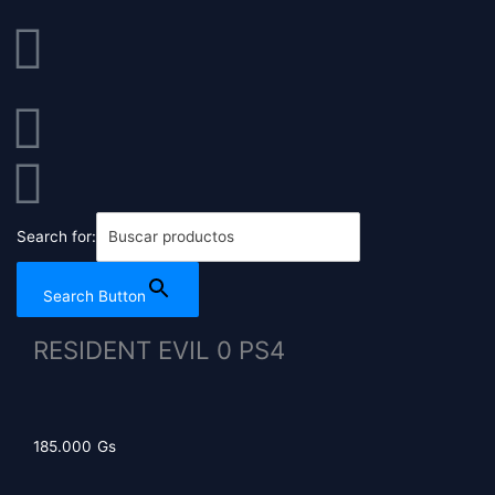
Ir
al
contenido
Search for:
Search Button
RESIDENT EVIL 0 PS4
185.000
Gs