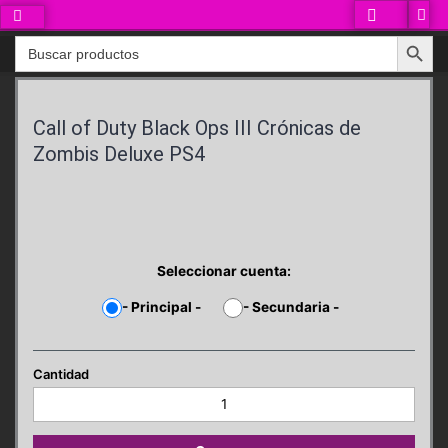
Ir
al
Search Button
Search
contenido
for:
Call of Duty Black Ops III Crónicas de
Zombis Deluxe PS4
Seleccionar cuenta:
-
Principal
-
-
Secundaria
-
Call
of
Duty
Black