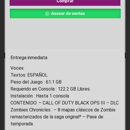
Comprar
Ops
III
Asesor de ventas
Crónicas
de
Zombis
Deluxe
PS4
cantidad
Entrega inmediata
Voces:
Textos: ESPAÑOL
Peso del Juego : 61.1 GB
Requerido en Consola : 122.2 GB Libres.
Instalación : Hasta 1 consola
CONTENIDO: – CALL OF DUTY BLACK OPS III – DLC
Zombies Chronicles : – 8 mapas clásicos de Zombis
remasterizados de la saga original* – Pase de
temporada