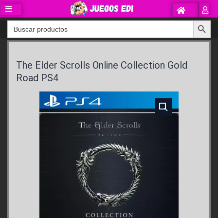
Ir
al
Search Button
Search
contenido
for:
The Elder Scrolls Online Collection Gold
Road PS4