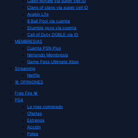
Clash Royale vía super cell ID
Clans of clans via super cell ID
Avakin Life
8 Ball Pool vía cuenta
Stumble guys vía cuenta
Call of Duty DOBLE via ID
MEMBRESIAS
Cuenta PSN Plus
Nintendo Membresía
Game Pass Ultimate Xbox
Streaming
Netflix
🎯 OPINIONES
Free Fire 💎
PS4
Lo mas comprado
Ofertas
Estrenos
Acción
Pelea