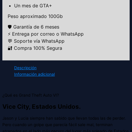
Un mes de GTA+
Peso aproximado 100Gb
🛡️ Garantía de 6 meses
⚡ Entrega por correo o WhatsApp
💬 Soporte vía WhatsApp
🔐 Compra 100% Segura
Descripción
Información adicional
¿Qué es Grand Theft Auto VI?
Vice City, Estados Unidos.
Jason y Lucia siempre han sabido que llevan todas las de perder.
Pero cuando un golpe que parecía fácil sale mal, terminan
atrapados en el lado más oscuro del lugar más soleado de Estados