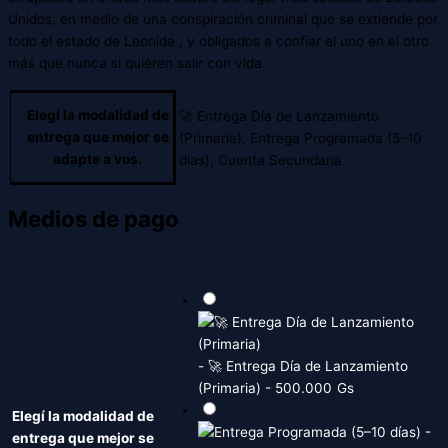
Unidos, en medio de una conspiración criminal que se extiende por
todo el estado de Leonida , y obligados a confiar el uno en el otro
más que nunca si quieren salir con vida.
Elegí la modalidad de
🚀 Entrega Día de Lanzamiento
entrega que mejor se
(Primaria), Entrega Programada (5–10
adapte a vos.
días), Cuenta Secundaria
Medios de pago
-
🚀 Entrega Día de Lanzamiento
(Primaria)
-
500.000
Gs
Elegí la modalidad de
-
entrega que mejor se