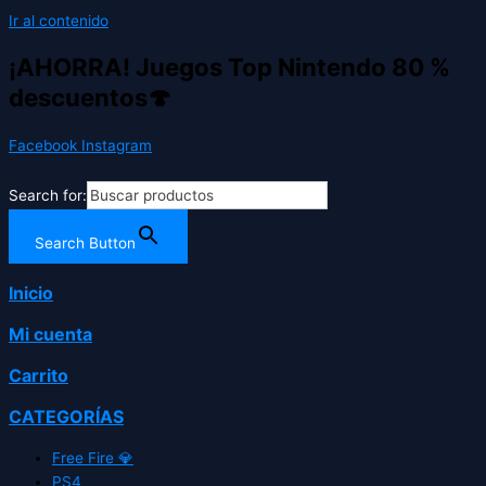
Ir al contenido
¡AHORRA! Juegos Top Nintendo 80 %
descuentos🍄
Facebook
Instagram
Search for:
Search Button
Inicio
Mi cuenta
Carrito
CATEGORÍAS
Free Fire 💎
PS4