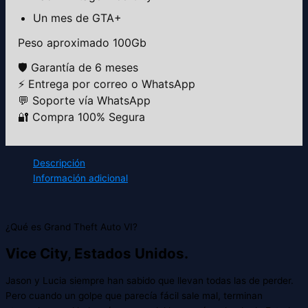
Un mes de GTA+
Peso aproximado 100Gb
🛡️ Garantía de 6 meses
⚡ Entrega por correo o WhatsApp
💬 Soporte vía WhatsApp
🔐 Compra 100% Segura
Descripción
Información adicional
¿Qué es Grand Theft Auto VI?
Vice City, Estados Unidos.
Jason y Lucia siempre han sabido que llevan todas las de perder.
Pero cuando un golpe que parecía fácil sale mal, terminan