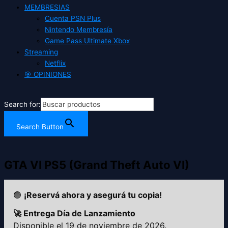
MEMBRESIAS
Cuenta PSN Plus
Nintendo Membresía
Game Pass Ultimate Xbox
Streaming
Netflix
🎯 OPINIONES
Search for:
Search Button
GTA VI PS5 (Grand Theft Auto VI)
🟢
¡Reservá ahora y asegurá tu copia!
🚀 Entrega Día de Lanzamiento
Disponible el 19 de noviembre de 2026.