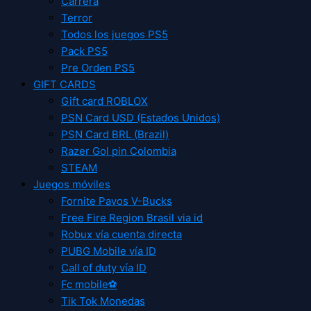
Carrera
Terror
Todos los juegos PS5
Pack PS5
Pre Orden PS5
GIFT CARDS
Gift card ROBLOX
PSN Card USD (Estados Unidos)
PSN Card BRL (Brazil)
Razer Gol pin Colombia
STEAM
Juegos móviles
Fornite Pavos V-Bucks
Free Fire Region Brasil via id
Robux vía cuenta directa
PUBG Mobile vía ID
Call of duty vía ID
Fc mobile⚽
Tik Tok Monedas