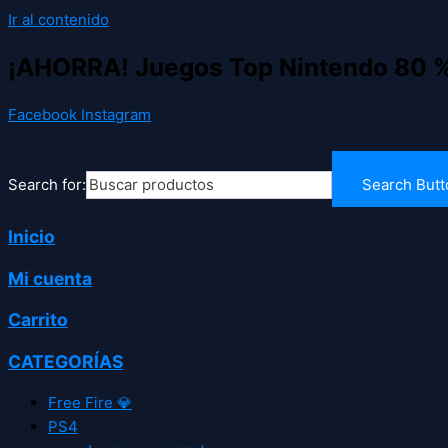
Ir al contenido
¡AHORRA! Juegos Top Nintendo 80 
Facebook
Instagram
Search for:
Search Butt
Inicio
Mi cuenta
Carrito
CATEGORÍAS
Free Fire 💎
PS4