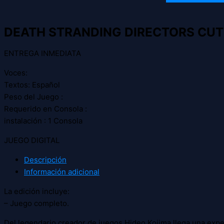
DEATH STRANDING DIRECTORS CUT
ENTREGA INMEDIATA
Voces:
Textos: Español
Peso del Juego :
Requerido en Consola :
instalación : 1 Consola
JUEGO DIGITAL
Descripción
Información adicional
La edición incluye:
– Juego completo.
Del legendario creador de juegos Hideo Kojima llega una exper