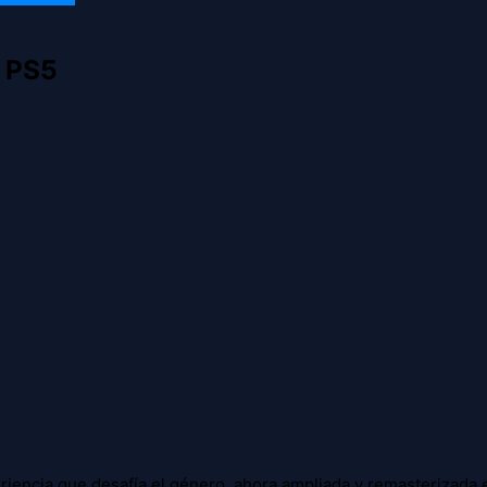
 PS5
iencia que desafía el género, ahora ampliada y remasterizada en