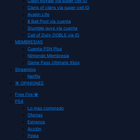
Clash Royale vía super cell ID
Clans of clans via super cell ID
Avakin Life
8 Ball Pool vía cuenta
Stumble guys vía cuenta
Call of Duty DOBLE via ID
MEMBRESIAS
Cuenta PSN Plus
Nintendo Membresía
Game Pass Ultimate Xbox
Streaming
Netflix
🎯 OPINIONES
Free Fire 💎
PS4
Lo mas comprado
Ofertas
Estrenos
Acción
Pelea