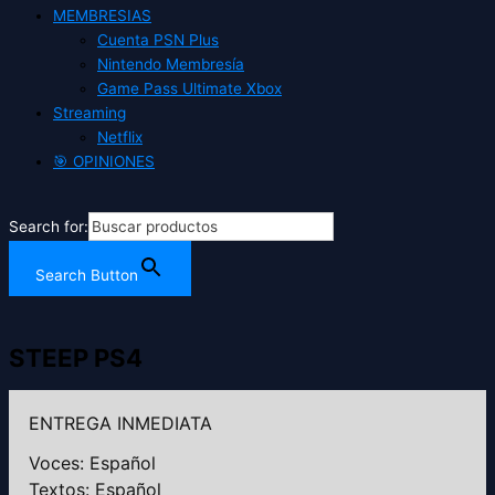
MEMBRESIAS
Cuenta PSN Plus
Nintendo Membresía
Game Pass Ultimate Xbox
Streaming
Netflix
🎯 OPINIONES
Search for:
Search Button
STEEP PS4
ENTREGA INMEDIATA
Voces: Español
Textos: Español