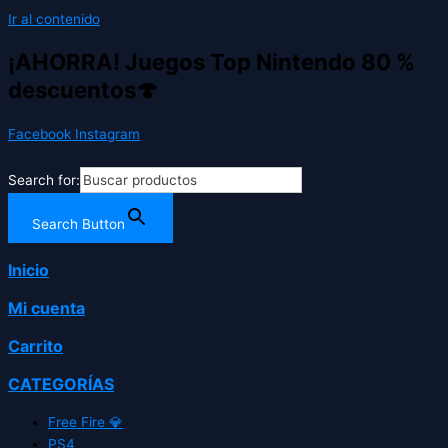
Ir al contenido
¡AHORRA! Juegos Top Nintendo 80 %
descuentos🍄
Facebook
Instagram
Search for:
Search Button
Inicio
Mi cuenta
Carrito
CATEGORÍAS
Free Fire 💎
PS4