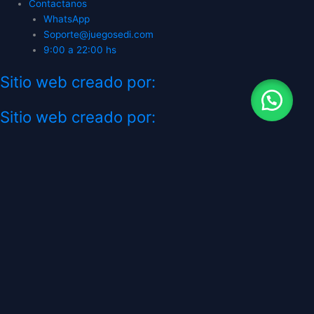
Contactanos
WhatsApp
Soporte@juegosedi.com
9:00 a 22:00 hs
Sitio web creado por:
Sitio web creado por:
CATEGORÍAS
TIENDA GAMING
SIEMPRE ABIERTO - HORARIOS DE
ATENCION A PARTIR DE 9:00 hrs. a 22:00
hrs. LOS PEDIDOS DEL DOMINGO SE
ENVÍAN EN EL DIA PERO MAS LENTO
JUEGOS DIGITALES
PLAYSTATION
XBOX