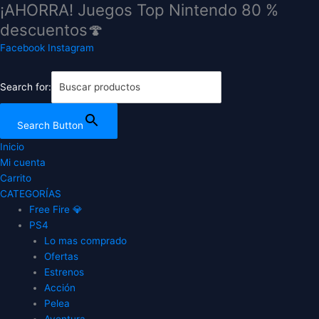
¡AHORRA! Juegos Top Nintendo 80 %
Ir
Monopoly
Monopoly
al
Family
Family
descuentos🍄
contenido
Fun
Fun
Facebook
Instagram
Pack
Pack
PS4
PS4
cantidad
cantidad
Search for:
Search Button
Inicio
Mi cuenta
Carrito
CATEGORÍAS
Free Fire 💎
PS4
Lo mas comprado
Ofertas
Estrenos
Acción
Pelea
Aventura