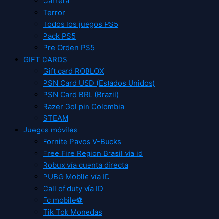
Carrera
Terror
Todos los juegos PS5
Pack PS5
Pre Orden PS5
GIFT CARDS
Gift card ROBLOX
PSN Card USD (Estados Unidos)
PSN Card BRL (Brazil)
Razer Gol pin Colombia
STEAM
Juegos móviles
Fornite Pavos V-Bucks
Free Fire Region Brasil via id
Robux vía cuenta directa
PUBG Mobile vía ID
Call of duty vía ID
Fc mobile⚽
Tik Tok Monedas