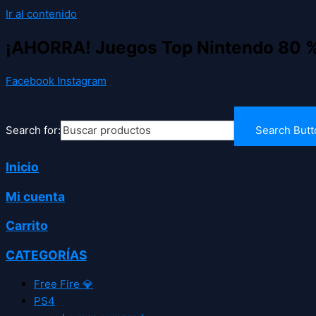
Ir al contenido
¡AHORRA! Juegos Top Nintendo 80 
Facebook
Instagram
Search for:
Search Butt
Inicio
Mi cuenta
Carrito
CATEGORÍAS
Free Fire 💎
PS4