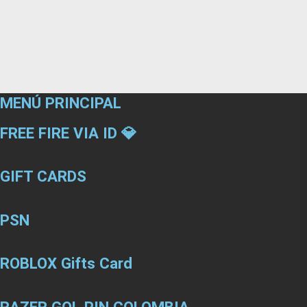
MENÚ PRINCIPAL
FREE FIRE VIA ID 💎
GIFT CARDS
PSN
ROBLOX Gifts Card
RAZER GOL PIN COLOMBIA