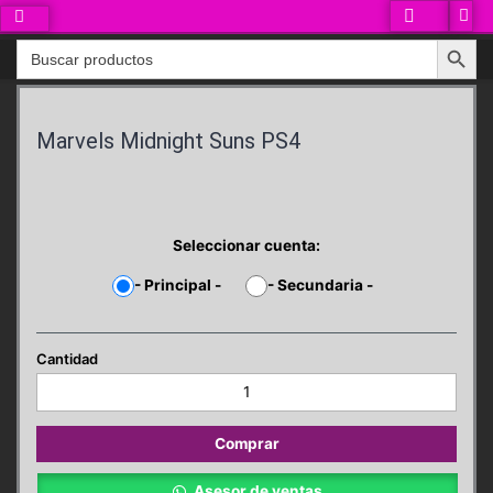
Ir
al
Search Button
Search
contenido
for:
Marvels Midnight Suns PS4
Seleccionar cuenta:
-
Principal
-
-
Secundaria
-
Marvels
Midnight
Suns
PS4
Comprar
cantidad
Asesor de ventas