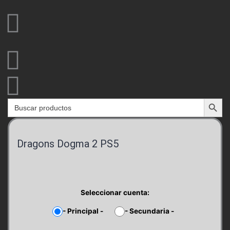
Ir
al
contenido
Search Button
Search
for:
Dragons Dogma 2 PS5
Seleccionar cuenta:
-
Principal
-
-
Secundaria
-