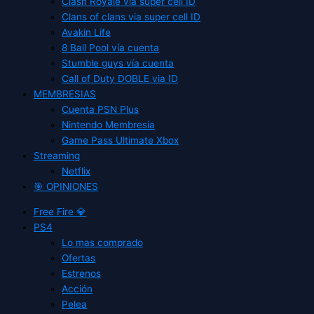
Clash Royale vía super cell ID
Clans of clans via super cell ID
Avakin Life
8 Ball Pool vía cuenta
Stumble guys vía cuenta
Call of Duty DOBLE via ID
MEMBRESIAS
Cuenta PSN Plus
Nintendo Membresía
Game Pass Ultimate Xbox
Streaming
Netflix
🎯 OPINIONES
Free Fire 💎
PS4
Lo mas comprado
Ofertas
Estrenos
Acción
Pelea