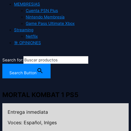
MEMBRESIAS
Cuenta PSN Plus
Nintendo Membresía
Game Pass Ultimate Xbox
Streaming
Netflix
🎯 OPINIONES
Search for:
Search Button
MORTAL KOMBAT 1 PS5
Entrega inmediata
Voces: Español, Inlges