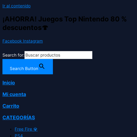
Ir al contenido
¡AHORRA! Juegos Top Nintendo 80 %
descuentos🍄
Facebook
Instagram
Search for:
Search Button
Inicio
Mi cuenta
Carrito
CATEGORÍAS
Free Fire 💎
PS4