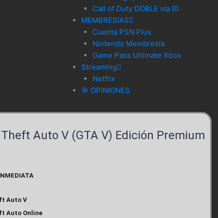
Call of Duty DOBLE via ID
MEMBRESIAS
Cuenta PSN Plus
Nintendo Membresía
Game Pass Ultimate Xbox
Streaming
Netflix
🎯 OPINIONES
Theft Auto V (GTA V) Edición Premium
INMEDIATA
t Auto V
t Auto Online