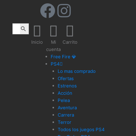
F
I
a
n
Search Button
Search
for:
c
s
Inicio
Mi
Carrito
cuenta
e
t
Free Fire 💎
PS4
b
a
Lo mas comprado
Ofertas
o
g
Estrenos
Acción
o
r
Pelea
Aventura
k
a
Carrera
Terror
m
Todos los juegos PS4