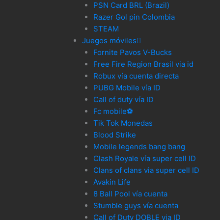
PSN Card BRL (Brazil)
Razer Gol pin Colombia
STEAM
Juegos móviles
Fornite Pavos V-Bucks
Free Fire Region Brasil via id
Robux vía cuenta directa
PUBG Mobile vía ID
Call of duty vía ID
Fc mobile⚽
Tik Tok Monedas
Blood Strike
Mobile legends bang bang
Clash Royale vía super cell ID
Clans of clans via super cell ID
Avakin Life
8 Ball Pool vía cuenta
Stumble guys vía cuenta
Call of Duty DOBLE via ID