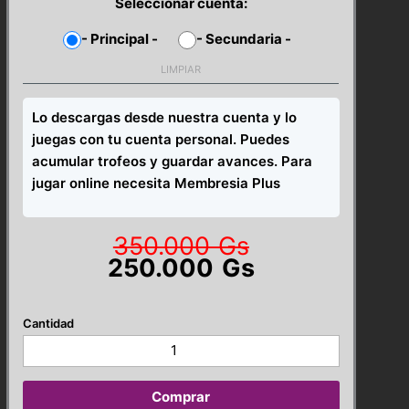
Seleccionar cuenta:
-
Principal
-
-
Secundaria
-
LIMPIAR
Lo descargas desde nuestra cuenta y lo
juegas con tu cuenta personal. Puedes
acumular trofeos y guardar avances. Para
jugar online necesita Membresia Plus
350.000
Gs
Original
Current
250.000
Gs
price
price
was:
is:
350.000
250.000
Grand
Gs.
Gs.
Theft
Auto
V
Comprar