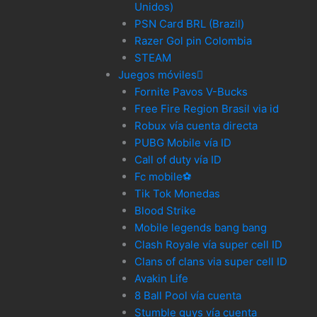
Unidos)
PSN Card BRL (Brazil)
Razer Gol pin Colombia
STEAM
Juegos móviles
Fornite Pavos V-Bucks
Free Fire Region Brasil via id
Robux vía cuenta directa
PUBG Mobile vía ID
Call of duty vía ID
Fc mobile⚽
Tik Tok Monedas
Blood Strike
Mobile legends bang bang
Clash Royale vía super cell ID
Clans of clans via super cell ID
Avakin Life
8 Ball Pool vía cuenta
Stumble guys vía cuenta