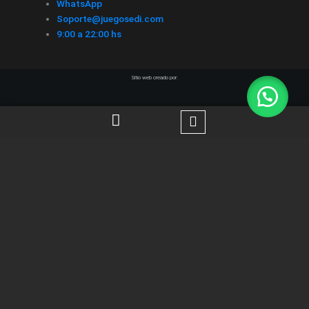
WhatsApp
Soporte@juegosedi.com
9:00 a 22:00 hs
Sitio web creado por:
CATEGORÍAS
TIENDA GAMING
SIEMPRE ABIERTO - HORARIOS DE
ATENCION A PARTIR DE 9:00 hrs. a 22:00
hrs. LOS PEDIDOS DEL DOMINGO SE ENVÍAN