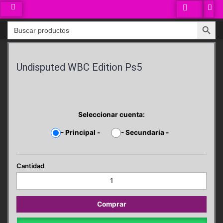
Ir
al
Search Button
Search
contenido
for:
Undisputed WBC Edition Ps5
Seleccionar cuenta:
-
Principal
-
-
Secundaria
-
Undisputed
WBC
Edition
Ps5
Comprar
cantidad