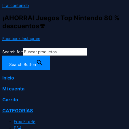
Ir al contenido
¡AHORRA! Juegos Top Nintendo 80 %
descuentos🍄
Facebook
Instagram
Search for:
Search Button
Inicio
Mi cuenta
Carrito
CATEGORÍAS
Free Fire 💎
PS4