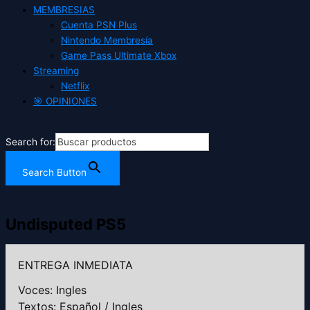
MEMBRESIAS
Cuenta PSN Plus
Nintendo Membresía
Game Pass Ultimate Xbox
Streaming
Netflix
🎯 OPINIONES
Search for:
Search Button
Undisputed PS5
ENTREGA INMEDIATA
Voces: Ingles
Textos: Español / Ingles