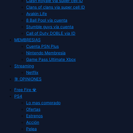
Clash Royale vía super cell ID
Clans of clans via super cell ID
Avakin Life
8 Ball Pool vía cuenta
Stumble guys vía cuenta
Call of Duty DOBLE via ID
MEMBRESIAS
Cuenta PSN Plus
Nintendo Membresía
Game Pass Ultimate Xbox
Streaming
Netflix
🎯 OPINIONES
Free Fire 💎
PS4
Lo mas comprado
Ofertas
Estrenos
Acción
Pelea