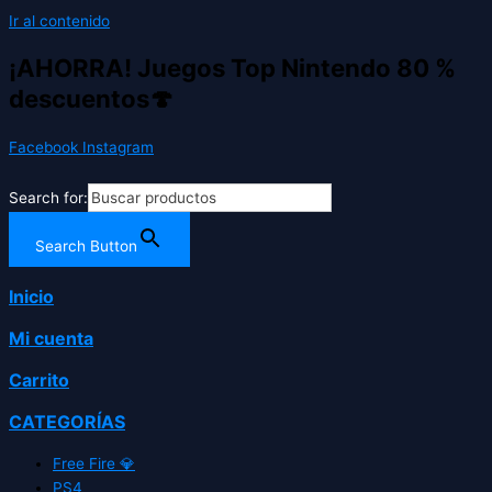
Ir al contenido
¡AHORRA! Juegos Top Nintendo 80 %
descuentos🍄
Facebook
Instagram
Search for:
Search Button
Inicio
Mi cuenta
Carrito
CATEGORÍAS
Free Fire 💎
PS4