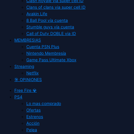
Clash Royale vía super cell ID
Clans of clans via super cell ID
Avakin Life
8 Ball Pool vía cuenta
Stumble guys vía cuenta
Call of Duty DOBLE via ID
MEMBRESIAS
Cuenta PSN Plus
Nintendo Membresía
Game Pass Ultimate Xbox
Streaming
Netflix
🎯 OPINIONES
Free Fire 💎
PS4
Lo mas comprado
Ofertas
Estrenos
Acción
Pelea