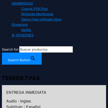
MEMBRESIAS
Cuenta PSN Plus
Nintendo Membresía
Game Pass Ultimate Xbox
Streaming
Netflix
🎯 OPINIONES
Search for:
Search Button
TEKKEN 7 PS4
ENTREGA INMEDIATA
Audio : Ingles
Subtitulo : Español