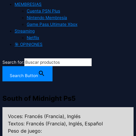
MEMBRESIAS
Cuenta PSN Plus
Nintendo Membresía
Game Pass Ultimate Xbox
Streaming
Netflix
🎯 OPINIONES
Search for:
Search Button
South of Midnight Ps5
Voces: Francés (Francia), Inglés
Textos: Francés (Francia), Inglés, Español
Peso de juego: