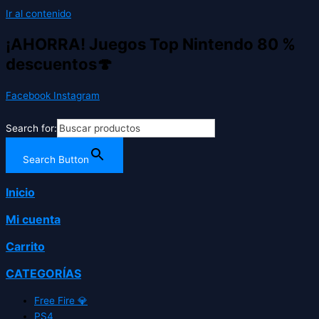
Ir al contenido
¡AHORRA! Juegos Top Nintendo 80 %
descuentos🍄
Facebook
Instagram
Search for:
Search Button
Inicio
Mi cuenta
Carrito
CATEGORÍAS
Free Fire 💎
PS4