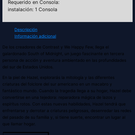
Requerido en Consola:
instalación: 1 Consola
Descripción
Información adicional
De los creadores de Contrast y We Happy Few, llega el
galardonado South of Midnight, un juego fascinante en tercera
persona de acción y aventura ambientado en las profundidades
del sur de Estados Unidos.
En la piel de Hazel, explorarás la mitología y las diferentes
criaturas del folclore del sur americano en un macabro y
fantástico mundo. Cuando la tragedia llega a su hogar, Hazel debe
convertirse en una tejedora: reparadora mágica de lazos y
espíritus rotos. Con estas nuevas habilidades, Hazel tendrá que
enfrentarse y derrotar a criaturas peligrosas, desenredar las redes
del pasado de su familia y, si tiene suerte, encontrar un lugar al
que llamar hogar.