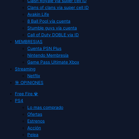
Clash Royale vía super cell ID
Clans of clans via super cell ID
Avakin Life
8 Ball Pool vía cuenta
Stumble guys vía cuenta
Call of Duty DOBLE via ID
MEMBRESIAS
Cuenta PSN Plus
Nintendo Membresía
Game Pass Ultimate Xbox
Streaming
Netflix
🎯 OPINIONES
Free Fire 💎
PS4
Lo mas comprado
Ofertas
Estrenos
Acción
Pelea