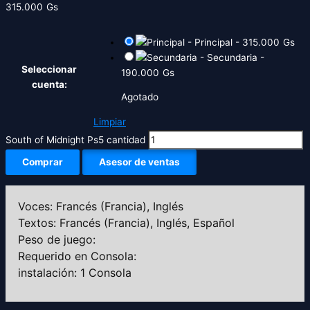
315.000
Gs
-
Principal
-
315.000
Gs
-
Secundaria
-
Seleccionar
190.000
Gs
cuenta:
Agotado
Limpiar
South of Midnight Ps5 cantidad
Comprar
Asesor de ventas
Voces: Francés (Francia), Inglés
Textos: Francés (Francia), Inglés, Español
Peso de juego:
Requerido en Consola:
instalación: 1 Consola