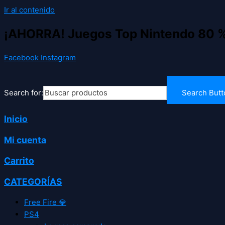
Ir al contenido
¡AHORRA! Juegos Top Nintendo 80 
Facebook
Instagram
Search for:
Search Butt
Inicio
Mi cuenta
Carrito
CATEGORÍAS
Free Fire 💎
PS4