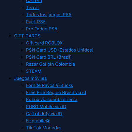
Carrera
Terror
Todos los juegos PS5
Pack PS5
Pre Orden PS5
GIFT CARDS
Gift card ROBLOX
PSN Card USD (Estados Unidos)
PSN Card BRL (Brazil)
Razer Gol pin Colombia
STEAM
Juegos móviles
Fornite Pavos V-Bucks
Free Fire Region Brasil via id
Robux vía cuenta directa
PUBG Mobile vía ID
Call of duty vía ID
Fc mobile⚽
Tik Tok Monedas