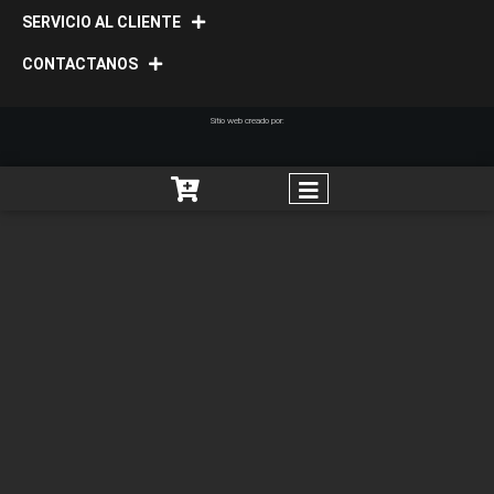
page
page
SERVICIO AL CLIENTE
CONTACTANOS
Sitio web creado por: