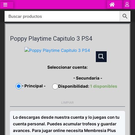
Ir
al
Search Button
Search
contenido
for:
Poppy Playtime Capitulo 3 PS4
Seleccionar cuenta:
-
Secundaria
-
-
Principal
-
Disponibilidad:
1 disponibles
LIMPIAR
Lo descargas desde nuestra cuenta y lo juegas con tu
cuenta personal. Puedes acumular trofeos y guardar
avances. Para jugar online necesita Membresia Plus