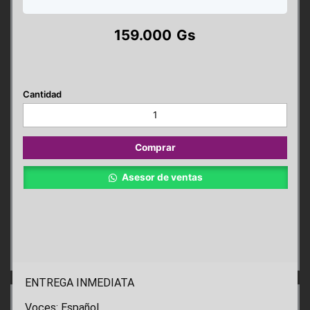
159.000
Gs
Poppy
Playtime
Capitulo
3
Comprar
PS4
cantidad
Asesor de ventas
ENTREGA INMEDIATA
Voces: Español