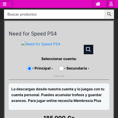
Ir
al
Search Button
Search
contenido
for:
Need for Speed PS4
Seleccionar cuenta:
-
Principal
-
-
Secundaria
-
LIMPIAR
Lo descargas desde nuestra cuenta y lo juegas con tu
cuenta personal. Puedes acumular trofeos y guardar
avances. Para jugar online necesita Membresia Plus
185.000
Gs