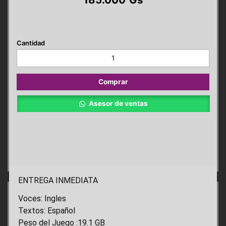
Need
for
Speed
PS4
Comprar
cantidad
Asesor de ventas
ENTREGA INMEDIATA
Voces: Ingles
Textos: Español
Peso del Juego :19.1 GB