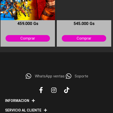
459.000
Gs
545.000
Gs
This
This
Comprar
Comprar
product
product
has
has
multiple
multiple
variants.
variants.
The
The
options
options
WhatsApp ventas
Soporte
may
may
be
be
chosen
chosen
on
on
the
the
INFORMACION
product
product
page
page
SERVICIO AL CLIENTE