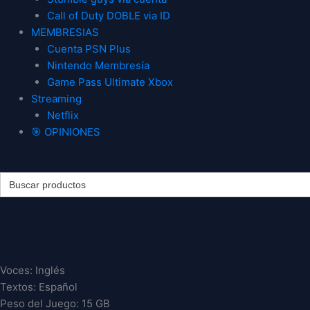
Call of Duty DOBLE via ID
MEMBRESIAS
Cuenta PSN Plus
Nintendo Membresía
Game Pass Ultimate Xbox
Streaming
Netflix
🎯 OPINIONES
Search
for:
RED
RED
DEAD
DEAD
REDEMPTION
REDEMPTION
PS4
PS4
Voces: Inglés
cantidad
cantidad
Textos: Español
Peso del Juego: 15 GB