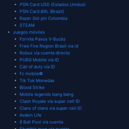
PSN Card USD (Estados Unidos)
PSN Card BRL (Brazil)
Razer Gol pin Colombia
STEAM
Juegos móviles
Fornite Pavos V-Bucks
Free Fire Region Brasil via id
Robux vía cuenta directa
PUBG Mobile vía ID
Call of duty vía ID
Fc mobile⚽
Tik Tok Monedas
Blood Strike
Mobile legends bang bang
Clash Royale vía super cell ID
Clans of clans via super cell ID
Avakin Life
8 Ball Pool vía cuenta
Stumble guys vía cuenta