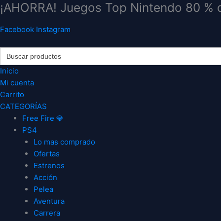
¡AHORRA! Juegos Top Nintendo 80 % 
Ir
al
contenido
Facebook
Instagram
Search
for:
Inicio
Mi cuenta
Carrito
CATEGORÍAS
Free Fire 💎
PS4
Lo mas comprado
Ofertas
Estrenos
Acción
Pelea
Aventura
Carrera