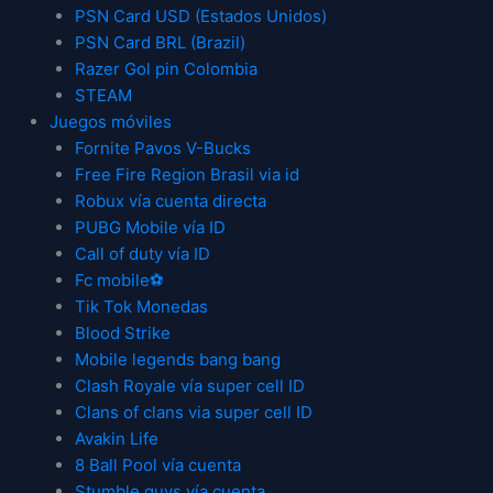
PSN Card USD (Estados Unidos)
PSN Card BRL (Brazil)
Razer Gol pin Colombia
STEAM
Juegos móviles
Fornite Pavos V-Bucks
Free Fire Region Brasil via id
Robux vía cuenta directa
PUBG Mobile vía ID
Call of duty vía ID
Fc mobile⚽
Tik Tok Monedas
Blood Strike
Mobile legends bang bang
Clash Royale vía super cell ID
Clans of clans via super cell ID
Avakin Life
8 Ball Pool vía cuenta
Stumble guys vía cuenta