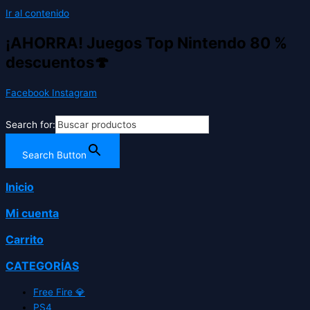
Ir al contenido
¡AHORRA! Juegos Top Nintendo 80 %
descuentos🍄
Facebook
Instagram
Search for:
Search Button
Inicio
Mi cuenta
Carrito
CATEGORÍAS
Free Fire 💎
PS4