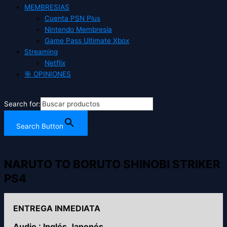
MEMBRESIAS
Cuenta PSN Plus
Nintendo Membresía
Game Pass Ultimate Xbox
Streaming
Netflix
🎯 OPINIONES
Search for:
Search Button
NARUTO TO BORUTO SHINOBI STRIKER
PS4
ENTREGA INMEDIATA
Audio : Inglés,Japonés