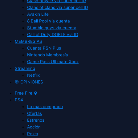
Clash Royale vía super cell ID
Clans of clans via super cell ID
Avakin Life
8 Ball Pool vía cuenta
Stumble guys vía cuenta
Call of Duty DOBLE via ID
MEMBRESIAS
Cuenta PSN Plus
Nintendo Membresía
Game Pass Ultimate Xbox
Streaming
Netflix
🎯 OPINIONES
Free Fire 💎
PS4
Lo mas comprado
Ofertas
Estrenos
Acción
Pelea