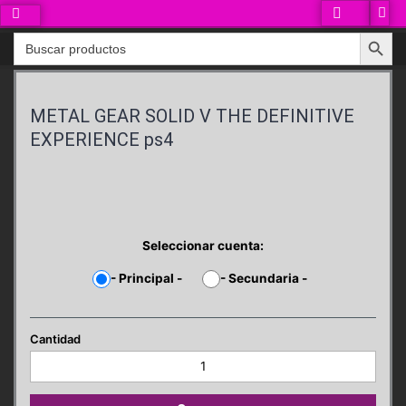
Ir
al
Search Button
Search
contenido
for:
METAL GEAR SOLID V THE DEFINITIVE
EXPERIENCE ps4
Seleccionar cuenta:
-
Principal
-
-
Secundaria
-
METAL
GEAR
SOLID
V