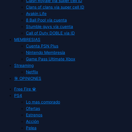
Clash Royale vía super cell ID
Clans of clans via super cell ID
Avakin Life
8 Ball Pool vía cuenta
Stumble guys vía cuenta
Call of Duty DOBLE via ID
MEMBRESIAS
Cuenta PSN Plus
Nintendo Membresía
Game Pass Ultimate Xbox
Streaming
Netflix
🎯 OPINIONES
Free Fire 💎
PS4
Lo mas comprado
Ofertas
Estrenos
Acción
Pelea