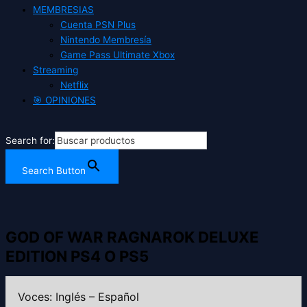
MEMBRESIAS
Cuenta PSN Plus
Nintendo Membresía
Game Pass Ultimate Xbox
Streaming
Netflix
🎯 OPINIONES
Search for:
Search Button
GOD OF WAR RAGNAROK DELUXE
EDITION PS4 O PS5
Voces: Inglés – Español