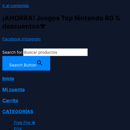
Ir al contenido
¡AHORRA! Juegos Top Nintendo 80 %
descuentos🍄
Facebook
Instagram
Search for:
Search Button
Inicio
Mi cuenta
Carrito
CATEGORÍAS
Free Fire 💎
PS4