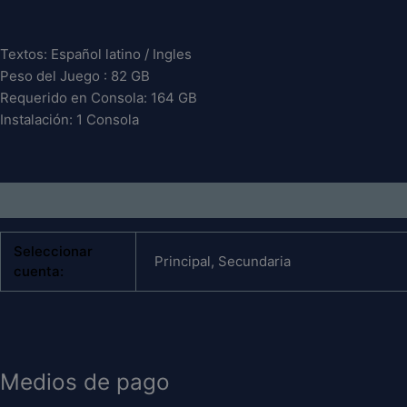
of
of
Duty
Duty
Textos: Español latino / Ingles
Black
Black
Peso del Juego : 82 GB
Ops
Ops
Requerido en Consola: 164 GB
7
7
Instalación: 1 Consola
PS4
PS4
cantidad
cantidad
Información adicional
Seleccionar
Principal, Secundaria
cuenta:
Medios de pago