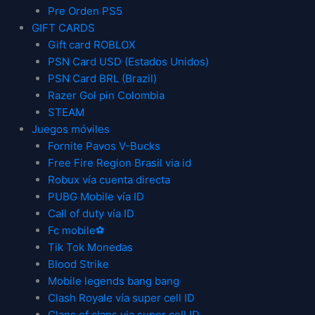
Pre Orden PS5
GIFT CARDS
Gift card ROBLOX
PSN Card USD (Estados Unidos)
PSN Card BRL (Brazil)
Razer Gol pin Colombia
STEAM
Juegos móviles
Fornite Pavos V-Bucks
Free Fire Region Brasil via id
Robux vía cuenta directa
PUBG Mobile vía ID
Call of duty vía ID
Fc mobile⚽
Tik Tok Monedas
Blood Strike
Mobile legends bang bang
Clash Royale vía super cell ID
Clans of clans via super cell ID