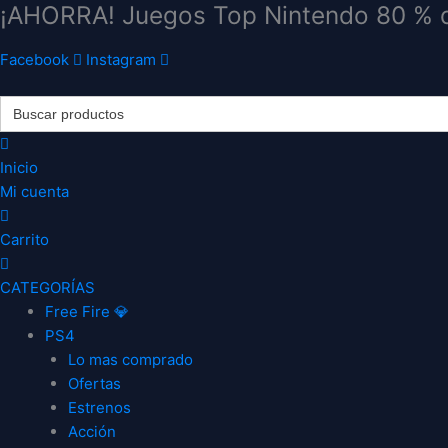
¡AHORRA! Juegos Top Nintendo 80 % 
Ir
al
contenido
Facebook
Instagram
Search
for:
Inicio
Mi cuenta
Carrito
CATEGORÍAS
Free Fire 💎
PS4
Lo mas comprado
Ofertas
Estrenos
Acción