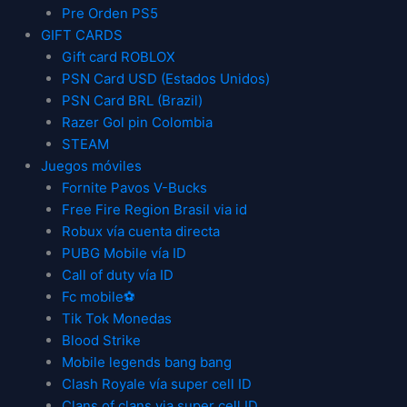
Pre Orden PS5
GIFT CARDS
Gift card ROBLOX
PSN Card USD (Estados Unidos)
PSN Card BRL (Brazil)
Razer Gol pin Colombia
STEAM
Juegos móviles
Fornite Pavos V-Bucks
Free Fire Region Brasil via id
Robux vía cuenta directa
PUBG Mobile vía ID
Call of duty vía ID
Fc mobile⚽
Tik Tok Monedas
Blood Strike
Mobile legends bang bang
Clash Royale vía super cell ID
Clans of clans via super cell ID