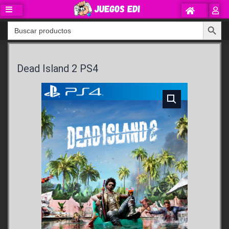
Ir
al
Search Button
Search
contenido
for:
Dead Island 2 PS4