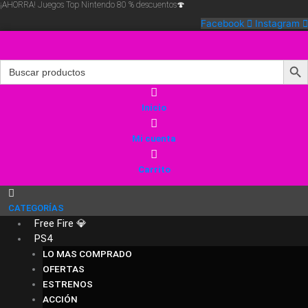
¡AHORRA! Juegos Top Nintendo 80 % descuentos🍄
Ir
al
Facebook
Instagram
contenido
Search Butt
Search
for:
Inicio
Mi cuenta
Carrito
CATEGORÍAS
Free Fire 💎
PS4
LO MAS COMPRADO
OFERTAS
ESTRENOS
ACCIÓN