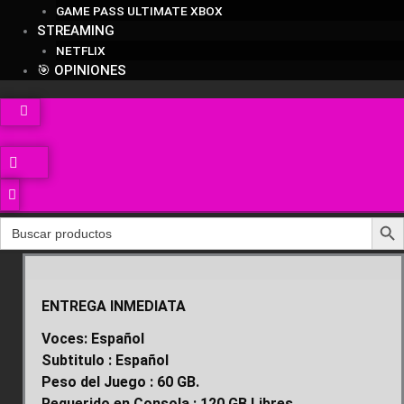
GAME PASS ULTIMATE XBOX
STREAMING
NETFLIX
🎯 OPINIONES
Search Butt
Search
for:
ENTREGA INMEDIATA
BioShock The Collection PS4
Voces: Español
Subtitulo : Español
Peso del Juego : 60 GB.
Requerido en Consola : 120 GB Libres.