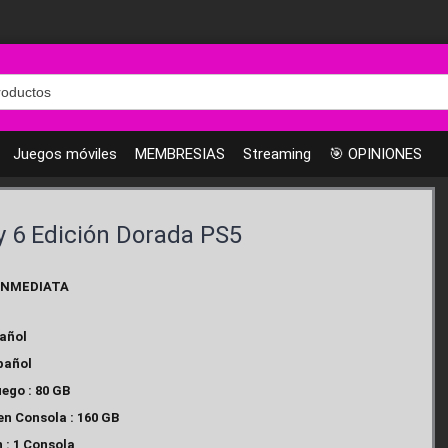
Juegos móviles
MEMBRESIAS
Streaming
🎯 OPINIONES
y 6 Edición Dorada PS5
INMEDIATA
añol
pañol
ego : 80 GB
en Consola : 160 GB
 : 1 Consola