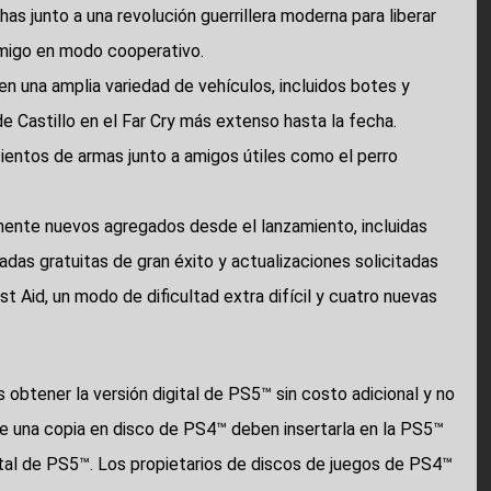
as junto a una revolución guerrillera moderna para liberar
amigo en modo cooperativo.
 en una amplia variedad de vehículos, incluidos botes y
e Castillo en el Far Cry más extenso hasta la fecha.
ientos de armas junto a amigos útiles como el perro
mente nuevos agregados desde el lanzamiento, incluidas
das gratuitas de gran éxito y actualizaciones solicitadas
 Aid, un modo de dificultad extra difícil y cuatro nuevas
 obtener la versión digital de PS5™ sin costo adicional y no
e una copia en disco de PS4™ deben insertarla en la PS5™
gital de PS5™. Los propietarios de discos de juegos de PS4™