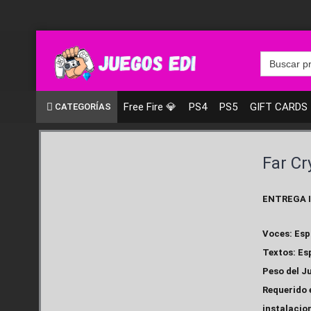
Ir
al
contenido
Search
for:
Free Fire 💎
PS4
PS5
GIFT CARDS
CATEGORÍAS
Far Cr
ENTREGA 
Voces: Esp
Textos: Es
Peso del Ju
Requerido 
instalacion