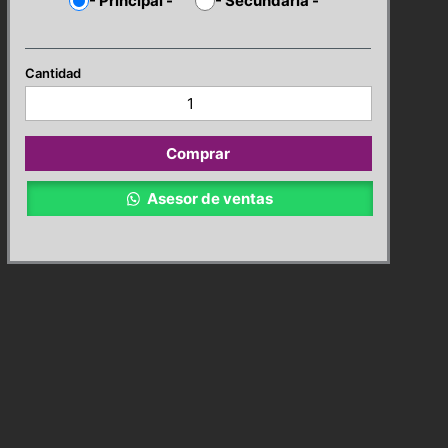
-
Principal
-
-
Secundaria
-
Far
Cry
6
Edición
Comprar
Dorada
PS5
Asesor de ventas
cantidad