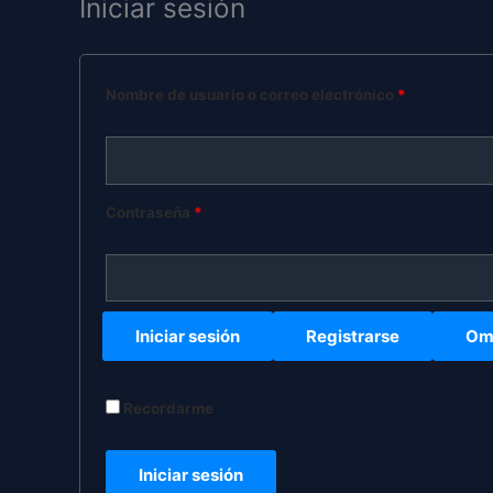
Iniciar sesión
Nombre de usuario o correo electrónico
*
Contraseña
*
Iniciar sesión
Registrarse
Omi
Recordarme
Iniciar sesión