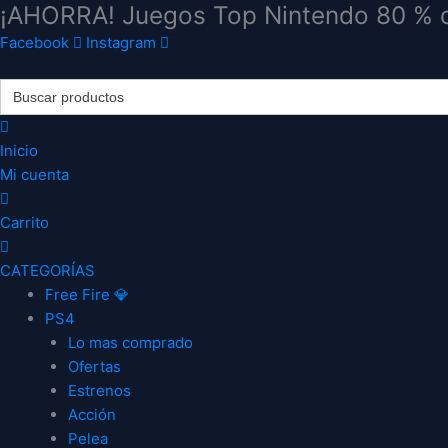
¡AHORRA! Juegos Top Nintendo 80 % 
Ir
Requerido
Requerido
al
Facebook
Instagram
contenido
Search
for:
Inicio
Mi cuenta
Carrito
CATEGORÍAS
Free Fire 💎
PS4
Lo mas comprado
Ofertas
Estrenos
Acción
Pelea