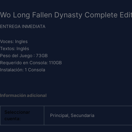
Long
Long
Fallen
Fallen
Wo Long Fallen Dynasty Complete Edi
Dynasty
Dynasty
Complete
Complete
ENTREGA INMEDIATA
Edition
Edition
PS4
PS4
Voces: Ingles
cantidad
cantidad
Textos: Inglés
Peso del Juego : 73GB
Requerido en Consola: 110GB
Instalación: 1 Consola
Información adicional
Seleccionar
Principal, Secundaria
cuenta: