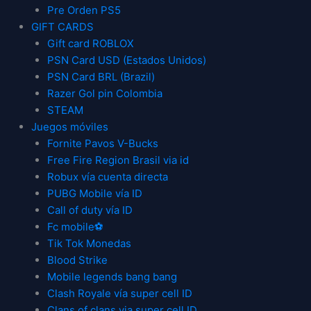
Pre Orden PS5
GIFT CARDS
Gift card ROBLOX
PSN Card USD (Estados Unidos)
PSN Card BRL (Brazil)
Razer Gol pin Colombia
STEAM
Juegos móviles
Fornite Pavos V-Bucks
Free Fire Region Brasil via id
Robux vía cuenta directa
PUBG Mobile vía ID
Call of duty vía ID
Fc mobile⚽
Tik Tok Monedas
Blood Strike
Mobile legends bang bang
Clash Royale vía super cell ID
Clans of clans via super cell ID