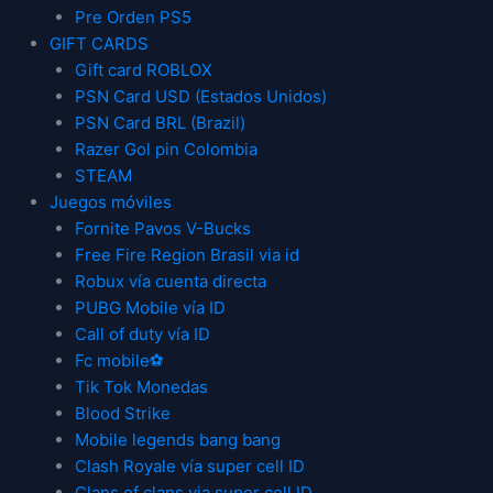
Pre Orden PS5
GIFT CARDS
Gift card ROBLOX
PSN Card USD (Estados Unidos)
PSN Card BRL (Brazil)
Razer Gol pin Colombia
STEAM
Juegos móviles
Fornite Pavos V-Bucks
Free Fire Region Brasil via id
Robux vía cuenta directa
PUBG Mobile vía ID
Call of duty vía ID
Fc mobile⚽
Tik Tok Monedas
Blood Strike
Mobile legends bang bang
Clash Royale vía super cell ID
Clans of clans via super cell ID