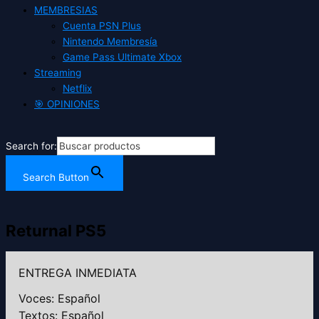
MEMBRESIAS
Cuenta PSN Plus
Nintendo Membresía
Game Pass Ultimate Xbox
Streaming
Netflix
🎯 OPINIONES
Search for:
Search Button
Returnal PS5
ENTREGA INMEDIATA
Voces: Español
Textos: Español