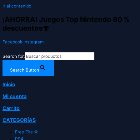
Ir al contenido
¡AHORRA! Juegos Top Nintendo 80 %
descuentos🍄
Facebook
Instagram
Search for:
Search Button
Inicio
Mi cuenta
Carrito
CATEGORÍAS
Free Fire 💎
PS4