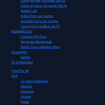
Clash Royale vía super cell ID
Clans of clans via super cell ID
Avakin Life
8 Ball Pool vía cuenta
Stumble guys vía cuenta
Call of Duty DOBLE via ID
MEMBRESIAS
Cuenta PSN Plus
Nintendo Membresía
Game Pass Ultimate Xbox
Streaming
Netflix
🎯 OPINIONES
Free Fire 💎
PS4
Lo mas comprado
Ofertas
Estrenos
Acción
Pelea