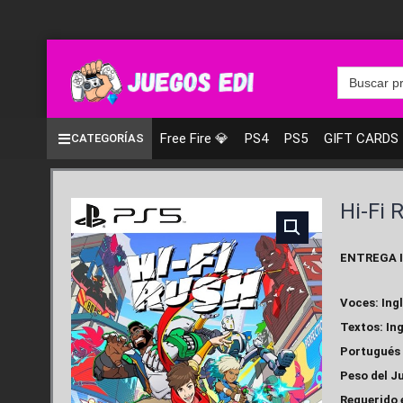
Ir
al
contenido
Search
for:
Free Fire 💎
PS4
PS5
GIFT CARDS
CATEGORÍAS
Hi-Fi 
ENTREGA 
Voces: Ing
Textos: Ing
Portugués 
Peso del J
Requerido 