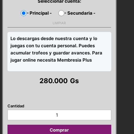
Seleccionar cuenta:
-
Principal
-
-
Secundaria
-
LIMPIAR
Lo descargas desde nuestra cuenta y lo
juegas con tu cuenta personal. Puedes
acumular trofeos y guardar avances. Para
jugar online necesita Membresia Plus
280.000
Gs
Hi-
Fi
Rush
PS5
Comprar