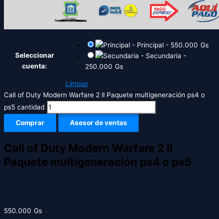
-
Principal
-
550.000
Gs
Seleccionar
-
Secundaria
-
cuenta:
250.000
Gs
Limpiar
Call of Duty Modern Warfare 2 ll Paquete multigeneración ps4 o
ps5 cantidad
Comprar
Asesor de ventas
Call of Duty Modern Warfare 2 ll
Paquete multigeneración ps4 o ps5
550.000
Gs