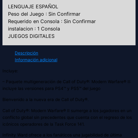
LENGUAJE ESPAÑOL
Peso del Juego : Sin Confirmar
Requerido en Consola : Sin Confirmar
instalacion : 1 Consola
JUEGOS DIGITALES
Descripción
Información adicional
Incluye:
– Paquete multigeneración de Call of Duty®: Modern Warfare® II:
incluye las versiones para PS4™ y PS5™ del juego
Bienvenido a la nueva era de Call of Duty®.
Call of Duty®: Modern Warfare® II sumerge a los jugadores en un
conflicto global sin precedentes que cuenta con el regreso de los
icónicos operadores de la Task Force 141.
Infinity Ward ofrece a los fanáticos una jugabilidad de última