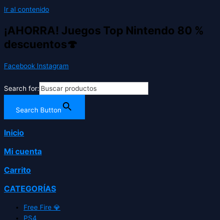
Ir al contenido
¡AHORRA! Juegos Top Nintendo 80 %
descuentos🍄
Facebook
Instagram
Search for:
Search Button
Inicio
Mi cuenta
Carrito
CATEGORÍAS
Free Fire 💎
PS4