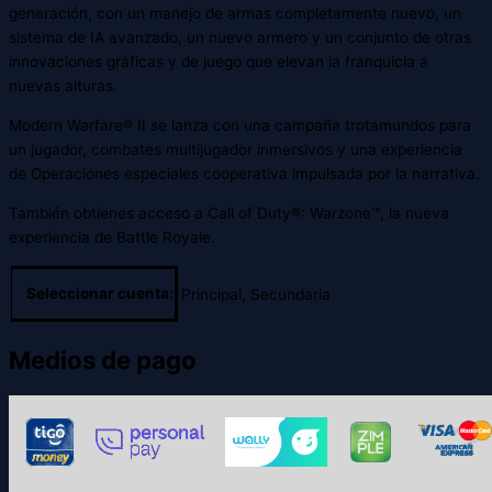
generación, con un manejo de armas completamente nuevo, un
sistema de IA avanzado, un nuevo armero y un conjunto de otras
innovaciones gráficas y de juego que elevan la franquicia a
nuevas alturas.
Modern Warfare® II se lanza con una campaña trotamundos para
un jugador, combates multijugador inmersivos y una experiencia
de Operaciones especiales cooperativa impulsada por la narrativa.
También obtienes acceso a Call of Duty®: Warzone™, la nueva
experiencia de Battle Royale.
Seleccionar cuenta:
Principal, Secundaria
Medios de pago