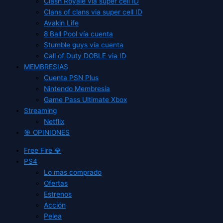
Clash Royale vía super cell ID
Clans of clans via super cell ID
Avakin Life
8 Ball Pool vía cuenta
Stumble guys vía cuenta
Call of Duty DOBLE via ID
MEMBRESIAS
Cuenta PSN Plus
Nintendo Membresía
Game Pass Ultimate Xbox
Streaming
Netflix
🎯 OPINIONES
Free Fire 💎
PS4
Lo mas comprado
Ofertas
Estrenos
Acción
Pelea