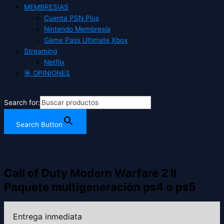
MEMBRESIAS
Cuenta PSN Plus
Nintendo Membresía
Game Pass Ultimate Xbox
Streaming
Netflix
🎯 OPINIONES
Search for:
Search Button
Call of Duty Modern Warfare 2 ll
Paquete multigeneración ps4 o ps5
Entrega inmediata