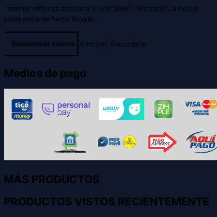
También obtienes acceso a Call of Duty®: Warzone™, la nueva
experiencia de Battle Royale.
Seleccionar cuenta:
Principal, Secundaria
Medios de pago
MÁS PRODUCTOS
PRODUCTOS VISTOS RECIENTEMENTE