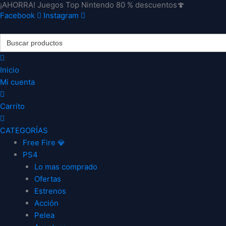
¡AHORRA! Juegos Top Nintendo 80 % descuentos🍄
Ir
Facebook
Instagram
al
contenido
Search
for:
Inicio
Mi cuenta
Carrito
CATEGORÍAS
Free Fire 💎
PS4
Lo mas comprado
Ofertas
Estrenos
Acción
Pelea