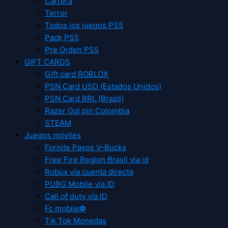
Carrera
Terror
Todos los juegos PS5
Pack PS5
Pre Orden PS5
GIFT CARDS
Gift card ROBLOX
PSN Card USD (Estados Unidos)
PSN Card BRL (Brazil)
Razer Gol pin Colombia
STEAM
Juegos móviles
Fornite Pavos V-Bucks
Free Fire Region Brasil via id
Robux vía cuenta directa
PUBG Mobile vía ID
Call of duty vía ID
Fc mobile⚽
Tik Tok Monedas