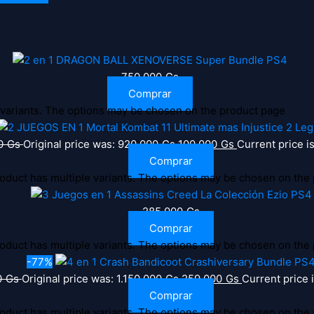
750.000
Gs
Comprar
 variants. The options may be chosen on the product page
0
Gs
Original price was: 920.000 Gs.
100.000
Gs
Current price i
Comprar
oduct has multiple variants. The options may be chosen on the
285.000
Gs
Comprar
oduct has multiple variants. The options may be chosen on the
-77%
0
Gs
Original price was: 1.150.000 Gs.
259.000
Gs
Current price 
Comprar
oduct has multiple variants. The options may be chosen on the