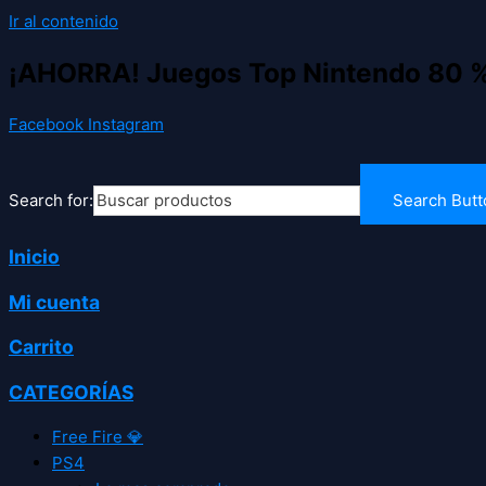
Ir al contenido
¡AHORRA! Juegos Top Nintendo 80 
Facebook
Instagram
Search for:
Search Butt
Inicio
Mi cuenta
Carrito
CATEGORÍAS
Free Fire 💎
PS4