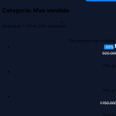
Categoría: Mas vendido
Mostrando 1–30 de 228 resultados
This product has multiple
-89%
920.00
This pr
This pr
1.150.00
This pr