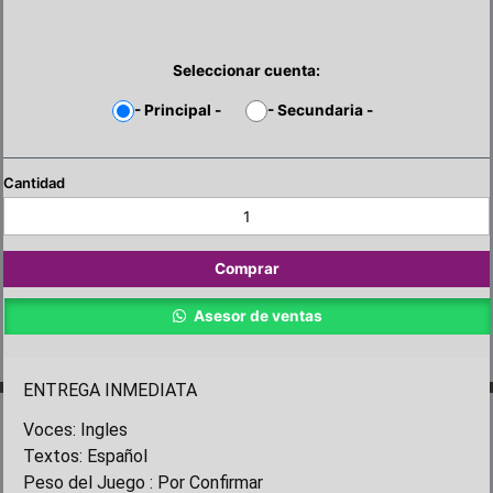
Seleccionar cuenta:
-
Principal
-
-
Secundaria
-
SpongeBob
SquarePants
The
Patrick
Comprar
Star
Game
Asesor de ventas
PS5
cantidad
ENTREGA INMEDIATA
Voces: Ingles
Textos: Español
Peso del Juego : Por Confirmar