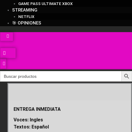
GAME PASS ULTIMATE XBOX
STREAMING
NETFLIX
🎯 OPINIONES
Search Butt
Search
for:
SpongeBob SquarePants The Patrick
ENTREGA INMEDIATA
Star Game PS5
Voces: Ingles
Textos: Español