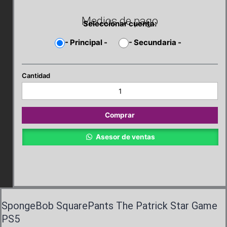
Medios de pago
Seleccionar cuenta:
-
Principal
-
-
Secundaria
-
SpongeBob
SquarePants
The
Patrick
Comprar
Star
Game
Asesor de ventas
PS5
cantidad
SpongeBob SquarePants The Patrick Star Game
PS5