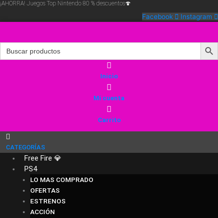
¡AHORRA! Juegos Top Nintendo 80 % descuentos🍄
Ir
al
Facebook
Instagram
contenido
Search Butt
Search
for:
Inicio
Mi cuenta
Carrito
CATEGORÍAS
Free Fire 💎
PS4
LO MAS COMPRADO
OFERTAS
ESTRENOS
ACCIÓN