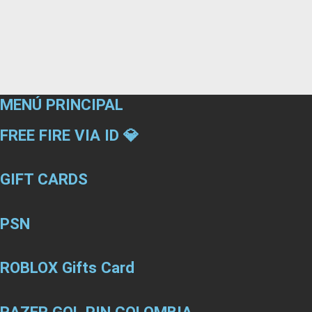
MENÚ PRINCIPAL
FREE FIRE VIA ID 💎
GIFT CARDS
PSN
ROBLOX Gifts Card
RAZER GOL PIN COLOMBIA