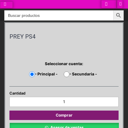
Ir
al
Search Button
Search
contenido
for:
PREY PS4
Seleccionar cuenta:
-
Principal
-
-
Secundaria
-
PREY
PS4
cantidad
Comprar
Asesor de ventas