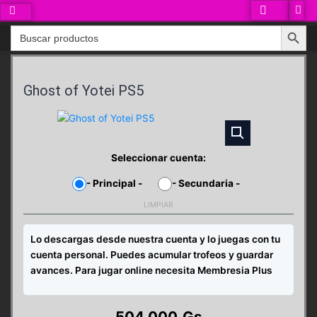
Ir
al
Search Button
Search
contenido
for:
Ghost of Yotei PS5
Seleccionar cuenta:
-
Principal
-
-
Secundaria
-
LIMPIAR
Lo descargas desde nuestra cuenta y lo juegas con tu
cuenta personal. Puedes acumular trofeos y guardar
avances. Para jugar online necesita Membresia Plus
504.000
Gs