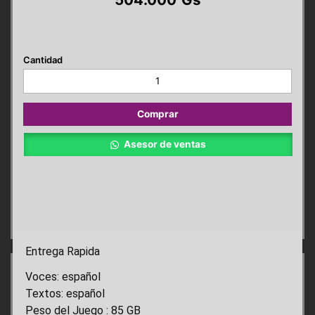
Ghost
of
Yotei
PS5
Comprar
cantidad
Asesor de ventas
Entrega Rapida
Voces: español
Textos: español
Peso del Juego : 85 GB