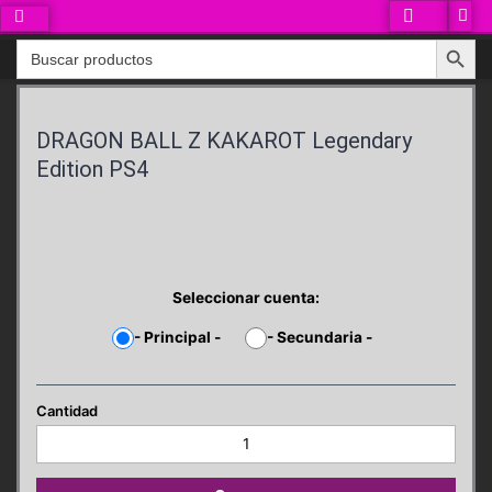
Ir
al
Search Button
Search
contenido
for:
DRAGON BALL Z KAKAROT Legendary
Edition PS4
Seleccionar cuenta:
-
Principal
-
-
Secundaria
-
DRAGON
BALL
Z
KAKAROT