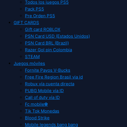
Todos los juegos PS5
Pack PS5
Pre Orden PS5
GIFT CARDS
Gift card ROBLOX
PSN Card USD (Estados Unidos)
PSN Card BRL (Brazil)
Razer Gol pin Colombia
STEAM
Juegos móviles
Fornite Pavos V-Bucks
Free Fire Region Brasil via id
Robux vía cuenta directa
PUBG Mobile vía ID
Call of duty vía ID
Fc mobile⚽
Tik Tok Monedas
Blood Strike
Mobile legends bang bang