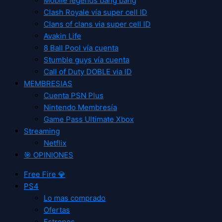
Mobile legends bang bang
Clash Royale vía super cell ID
Clans of clans via super cell ID
Avakin Life
8 Ball Pool vía cuenta
Stumble guys vía cuenta
Call of Duty DOBLE via ID
MEMBRESIAS
Cuenta PSN Plus
Nintendo Membresía
Game Pass Ultimate Xbox
Streaming
Netflix
🎯 OPINIONES
Free Fire 💎
PS4
Lo mas comprado
Ofertas
Estrenos