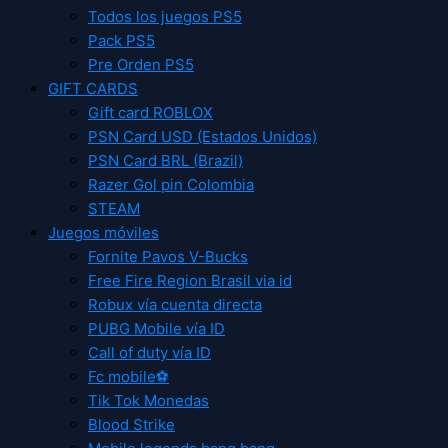
Todos los juegos PS5
Pack PS5
Pre Orden PS5
GIFT CARDS
Gift card ROBLOX
PSN Card USD (Estados Unidos)
PSN Card BRL (Brazil)
Razer Gol pin Colombia
STEAM
Juegos móviles
Fornite Pavos V-Bucks
Free Fire Region Brasil via id
Robux vía cuenta directa
PUBG Mobile vía ID
Call of duty vía ID
Fc mobile⚽
Tik Tok Monedas
Blood Strike