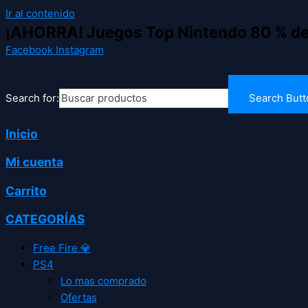
Ir al contenido
¡AHORRA! Juegos Top Nintendo 80 % d
Facebook
Instagram
Search for:
Search Butt
Inicio
Mi cuenta
Carrito
CATEGORÍAS
Free Fire 💎
PS4
Lo mas comprado
Ofertas